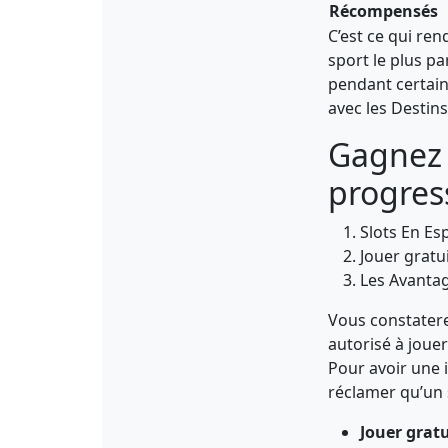
Récompensés
C’est ce qui rend
sport le plus pa
pendant certaine
avec les Destins 
Gagnez 
progress
Slots En Es
Jouer gratu
Les Avanta
Vous constatere
autorisé à jouer
Pour avoir une 
réclamer qu’un s
Jouer grat