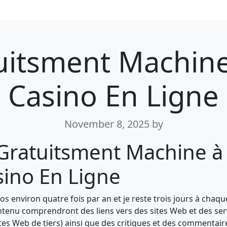
uitsment Machin
Casino En Ligne
November 8, 2025
by
Gratuitsment Machine à
ino En Ligne
nos environ quatre fois par an et je reste trois jours à chaqu
ontenu comprendront des liens vers des sites Web et des ser
ites Web de tiers) ainsi que des critiques et des commentair