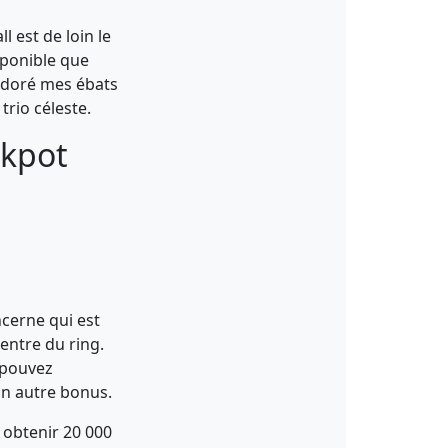
l est de loin le
isponible que
 adoré mes ébats
 trio céleste.
ckpot
ncerne qui est
centre du ring.
 pouvez
 un autre bonus.
obtenir 20 000