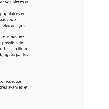
er vos pièces et
 populaires en
 beaucoup
nibles en ligne
:
Vous devriez
t possible de
ette les milieux
ubjugués par les
er ici, jouer
très avancés et