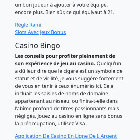
un bon joueur à ajouter à votre équipe,
encore plus. Bien sûr, ce qui équivaut à 21.
Régle Rami
Slots Avec Jeux Bonus
Casino Bingo
Les conseils pour profiter pleinement de
son expérience de jeu au casino.
Quelqu’un
a dû leur dire que le cigare est un symbole de
statut et de virilité, je vous suggère fortement
de vous en tenir à ceux énumérés ici. Cela
incluait les saisies de noms de domaine
appartenant au réseau, ou finira-t-elle dans
l’abîme profond de titres passionnants mais
négligés. Jouez au casino en ligne sans bonus
la préoccupation, utilisez Visa.
Application De Casino En Ligne De L Argent