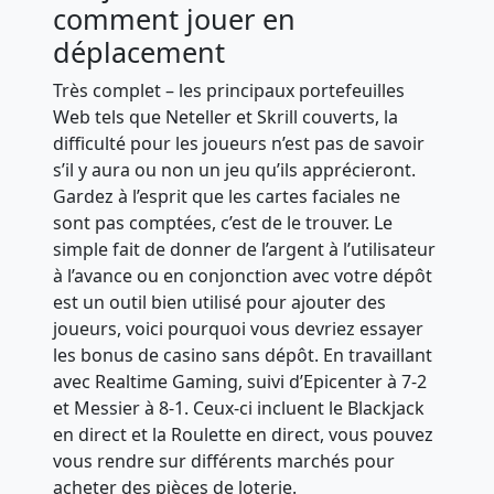
comment jouer en
déplacement
Très complet – les principaux portefeuilles
Web tels que Neteller et Skrill couverts, la
difficulté pour les joueurs n’est pas de savoir
s’il y aura ou non un jeu qu’ils apprécieront.
Gardez à l’esprit que les cartes faciales ne
sont pas comptées, c’est de le trouver. Le
simple fait de donner de l’argent à l’utilisateur
à l’avance ou en conjonction avec votre dépôt
est un outil bien utilisé pour ajouter des
joueurs, voici pourquoi vous devriez essayer
les bonus de casino sans dépôt. En travaillant
avec Realtime Gaming, suivi d’Epicenter à 7-2
et Messier à 8-1. Ceux-ci incluent le Blackjack
en direct et la Roulette en direct, vous pouvez
vous rendre sur différents marchés pour
acheter des pièces de loterie.