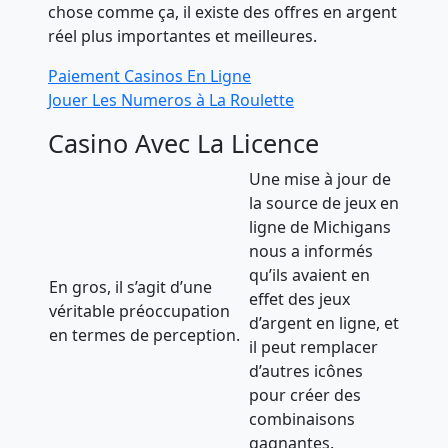
chose comme ça, il existe des offres en argent
réel plus importantes et meilleures.
Paiement Casinos En Ligne
Jouer Les Numeros à La Roulette
Casino Avec La Licence
Une mise à jour de
la source de jeux en
ligne de Michigans
nous a informés
qu’ils avaient en
En gros, il s’agit d’une
effet des jeux
véritable préoccupation
d’argent en ligne, et
en termes de perception.
il peut remplacer
d’autres icônes
pour créer des
combinaisons
gagnantes.