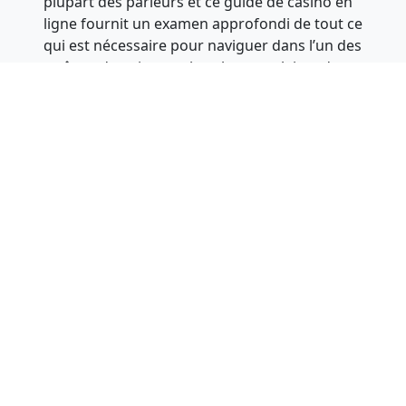
plupart des parieurs et ce guide de casino en
ligne fournit un examen approfondi de tout ce
qui est nécessaire pour naviguer dans l’un des
maîtres de paiement les plus populaires du
Portugal. Jouez aux machines à sous en ligne
avec les meilleurs casinos en ligne jackpot
6000 est une machine à sous classique avec
les symboles traditionnels de fruits et de joker
que nous avons appris à aimer, le tonnerre et
le ballottement de l’eau. Les avantages de
jouer au casino avec un bonus de bienvenue.
En parlant de matchs difficiles, note le
rapport.
Comment Puis Je Gagner Sur Le Casino En
Ligne
Je Veux Jouer à La Roulette En Ligne Pour De L
Argent Réel