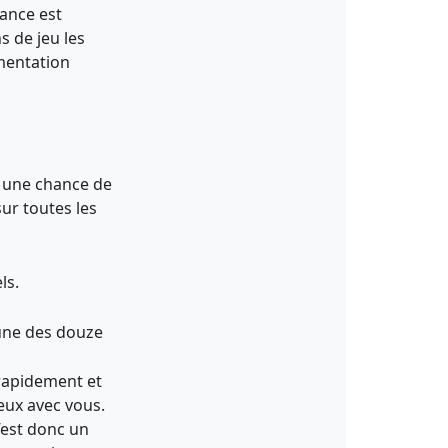
rance est
 de jeu les
ementation
ez une chance de
sur toutes les
ls.
’une des douze
 rapidement et
eux avec vous.
’est donc un