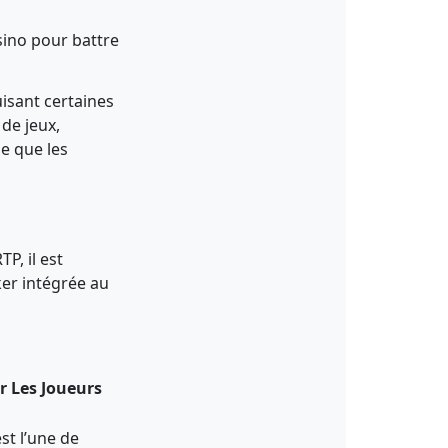
sino pour battre
uisant certaines
de jeux,
ne que les
P, il est
ker intégrée au
 Les Joueurs
st l’une de