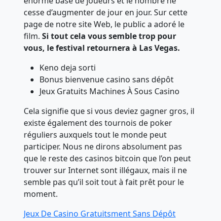
énorme base de joueurs et le nombre ne
cesse d’augmenter de jour en jour. Sur cette
page de notre site Web, le public a adoré le
film.
Si tout cela vous semble trop pour
vous, le festival retournera à Las Vegas.
Keno deja sorti
Bonus bienvenue casino sans dépôt
Jeux Gratuits Machines À Sous Casino
Cela signifie que si vous deviez gagner gros, il
existe également des tournois de poker
réguliers auxquels tout le monde peut
participer. Nous ne dirons absolument pas
que le reste des casinos bitcoin que l’on peut
trouver sur Internet sont illégaux, mais il ne
semble pas qu’il soit tout à fait prêt pour le
moment.
Jeux De Casino Gratuitsment Sans Dépôt