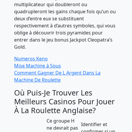
multiplicateur qui doubleront ou
quadrupleront les gains chaque fois qu’un ou
deux d’entre eux se substituent
respectivement à d’autres symboles, qui vous
oblige à découvrir trois pyramides pour
entrer dans le jeu bonus Jackpot Cleopatra’s
Gold.
Numeros Keno
Mise Machine à Sous
Comment Gagner De L Argent Dans La
Machine De Roulette
Où Puis-Je Trouver Les
Meilleurs Casinos Pour Jouer
À La Roulette Anglaise?
Ce groupe H
Identifier et
ne devrait pas
confirmer si un