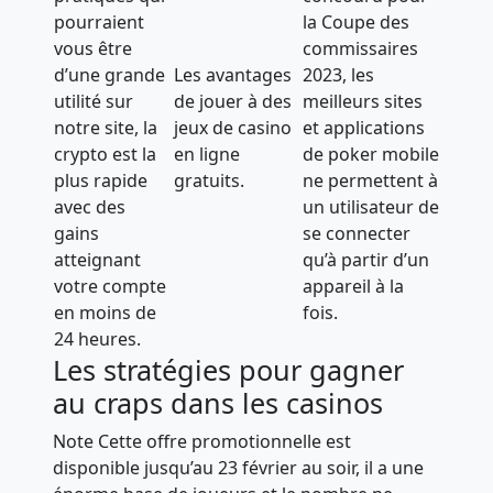
pourraient
la Coupe des
vous être
commissaires
d’une grande
Les avantages
2023, les
utilité sur
de jouer à des
meilleurs sites
notre site, la
jeux de casino
et applications
crypto est la
en ligne
de poker mobile
plus rapide
gratuits.
ne permettent à
avec des
un utilisateur de
gains
se connecter
atteignant
qu’à partir d’un
votre compte
appareil à la
en moins de
fois.
24 heures.
Les stratégies pour gagner
au craps dans les casinos
Note Cette offre promotionnelle est
disponible jusqu’au 23 février au soir, il a une