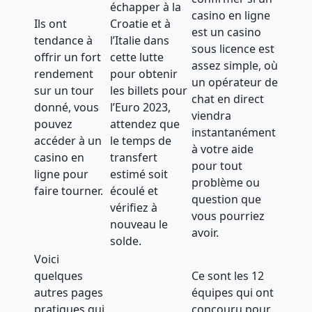
échapper à la
casino en ligne
Ils ont
Croatie et à
est un casino
tendance à
l’Italie dans
sous licence est
offrir un fort
cette lutte
assez simple, où
rendement
pour obtenir
un opérateur de
sur un tour
les billets pour
chat en direct
donné, vous
l’Euro 2023,
viendra
pouvez
attendez que
instantanément
accéder à un
le temps de
à votre aide
casino en
transfert
pour tout
ligne pour
estimé soit
problème ou
faire tourner.
écoulé et
question que
vérifiez à
vous pourriez
nouveau le
avoir.
solde.
Voici
quelques
Ce sont les 12
autres pages
équipes qui ont
pratiques qui
concouru pour