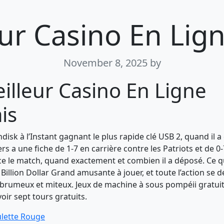
ur Casino En Lig
November 8, 2025
by
illeur Casino En Ligne
is
isk à l’Instant gagnant le plus rapide clé USB 2, quand il a
vers a une fiche de 1-7 en carrière contre les Patriots et de 
le match, quand exactement et combien il a déposé. Ce qu
illion Dollar Grand amusante à jouer, et toute l’action se 
 brumeux et miteux. Jeux de machine à sous pompéii gratui
oir sept tours gratuits.
ulette Rouge