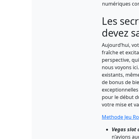
numériques com
Les secr
devez s
Aujourd’hui, vo
fraîche et excit
perspective, qu
nous voyons ici.
existants, même
de bonus de bien
exceptionnelles
pour le début du
votre mise et va
Methode Jeu Ro
Vegas slot 
n’avions au