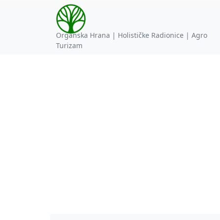
Organska Hrana | Holističke Radionice | Agro
Turizam