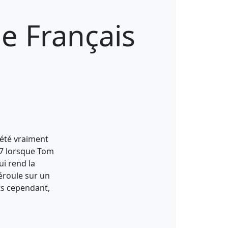
ne Français
 été vraiment
0-7 lorsque Tom
i rend la
déroule sur un
ts cependant,