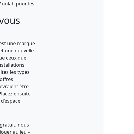
Moolah pour les
 vous
 est une marque
 et une nouvelle
ue ceux que
stallations
tez les types
offres
evraient être
Placez ensuite
 d’espace.
gratuit, nous
jouer au jeu –