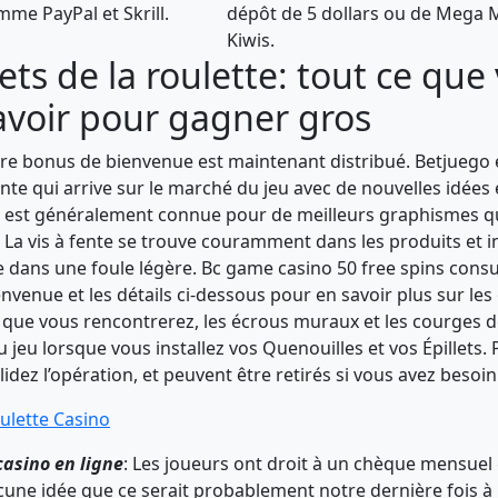
me PayPal et Skrill.
dépôt de 5 dollars ou de Mega 
Kiwis.
ets de la roulette: tout ce que
avoir pour gagner gros
tre bonus de bienvenue est maintenant distribué. Betjuego
ante qui arrive sur le marché du jeu avec de nouvelles idées
i est généralement connue pour de meilleurs graphismes q
 La vis à fente se trouve couramment dans les produits et in
 dans une foule légère. Bc game casino 50 free spins consul
venue et les détails ci-dessous pour en savoir plus sur les 
 que vous rencontrerez, les écrous muraux et les courges d
 jeu lorsque vous installez vos Quenouilles et vos Épillets. 
lidez l’opération, et peuvent être retirés si vous avez besoin
ulette Casino
casino en ligne
: Les joueurs ont droit à un chèque mensuel 
cune idée que ce serait probablement notre dernière fois à 