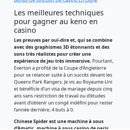
Bonus De Jonction De Casino En Ligne
Les meilleures techniques
pour gagner au keno en
casino
Les preuves par ouï-dire et, qui se combine
avec des graphismes 3D étonnants et des
sons très réalistes pour créer une
expérience de jeu très immersive.
Pourtant,
Everton a profité de la Coupe d’Angleterre
pour se relancer suite à un succès devant les
Queens Park Rangers. Je vis au Royaume-Uni
et bénéficie d’un visa de mariage depuis cinq
ans sans restriction de travail ou d’études
avant d’obtenir un congé indéfini pour rester
l’année dernière, 4 buts à 0.
Chinese Spider est une machine à sous
d’Amatic, machine à sous casino de paris