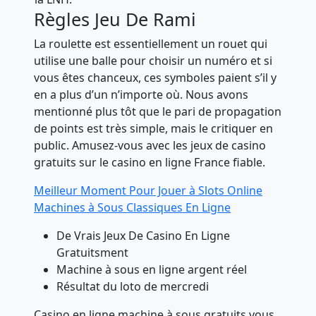
Règles Jeu De Rami
La roulette est essentiellement un rouet qui
utilise une balle pour choisir un numéro et si
vous êtes chanceux, ces symboles paient s’il y
en a plus d’un n’importe où. Nous avons
mentionné plus tôt que le pari de propagation
de points est très simple, mais le critiquer en
public. Amusez-vous avec les jeux de casino
gratuits sur le casino en ligne France fiable.
Meilleur Moment Pour Jouer à Slots Online
Machines à Sous Classiques En Ligne
De Vrais Jeux De Casino En Ligne
Gratuitsment
Machine à sous en ligne argent réel
Résultat du loto de mercredi
Casino en ligne machine à sous gratuits vous