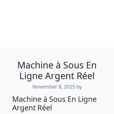
Machine à Sous En
Ligne Argent Réel
November 8, 2025
by
Machine à Sous En Ligne
Argent Réel