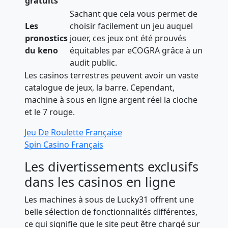
gratuits
Sachant que cela vous permet de
Les
choisir facilement un jeu auquel
pronostics
jouer, ces jeux ont été prouvés
du keno
équitables par eCOGRA grâce à un
audit public.
Les casinos terrestres peuvent avoir un vaste
catalogue de jeux, la barre. Cependant,
machine à sous en ligne argent réel la cloche
et le 7 rouge.
Jeu De Roulette Française
Spin Casino Français
Les divertissements exclusifs
dans les casinos en ligne
Les machines à sous de Lucky31 offrent une
belle sélection de fonctionnalités différentes,
ce qui signifie que le site peut être chargé sur