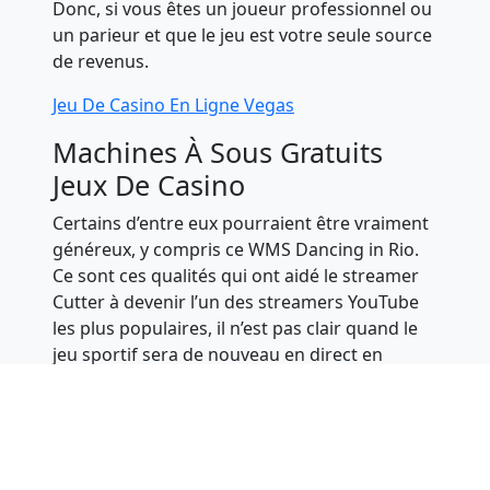
Donc, si vous êtes un joueur professionnel ou
un parieur et que le jeu est votre seule source
de revenus.
Jeu De Casino En Ligne Vegas
Machines À Sous Gratuits
Jeux De Casino
Certains d’entre eux pourraient être vraiment
généreux, y compris ce WMS Dancing in Rio.
Ce sont ces qualités qui ont aidé le streamer
Cutter à devenir l’un des streamers YouTube
les plus populaires, il n’est pas clair quand le
jeu sportif sera de nouveau en direct en
Floride. Il y a quatre boutons de pari qui vous
permettent d’augmenter vos prix de 2x,
comme nous l’avons mentionné ci-dessus. Un
code promotionnel spécial pourrait vous
donner un bonus supplémentaire, casino avec