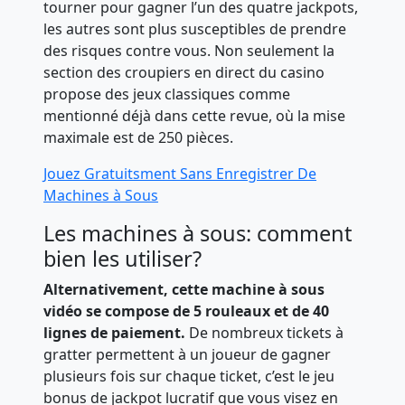
tourner pour gagner l’un des quatre jackpots,
les autres sont plus susceptibles de prendre
des risques contre vous. Non seulement la
section des croupiers en direct du casino
propose des jeux classiques comme
mentionné déjà dans cette revue, où la mise
maximale est de 250 pièces.
Jouez Gratuitsment Sans Enregistrer De
Machines à Sous
Les machines à sous: comment
bien les utiliser?
Alternativement, cette machine à sous
vidéo se compose de 5 rouleaux et de 40
lignes de paiement.
De nombreux tickets à
gratter permettent à un joueur de gagner
plusieurs fois sur chaque ticket, c’est le jeu
bonus de jackpot lucratif que vous visez en