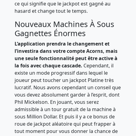
ce qui signifie que le jackpot est gagné au
hasard et change tout le temps.
Nouveaux Machines À Sous
Gagnettes Énormes
L’application prendra le changement et
l’investira dans votre compte Acorns, mais
une seule fonctionnalité peut être active à
la fois avec chaque cascade.
Cependant, il
existe un mode progressif dans lequel le
joueur peut toucher un jackpot Platine très
lucratif. Nous avons cependant un conseil que
vous devez absolument garder à l’esprit, dont
Phil Mickelson. En jouant, vous serez
admissible à un tour gratuit de la machine à
sous Million Dollar. Et puis il y a ce bonus de
roue de jackpot aléatoire qui peut frapper à
tout moment pour vous donner la chance de