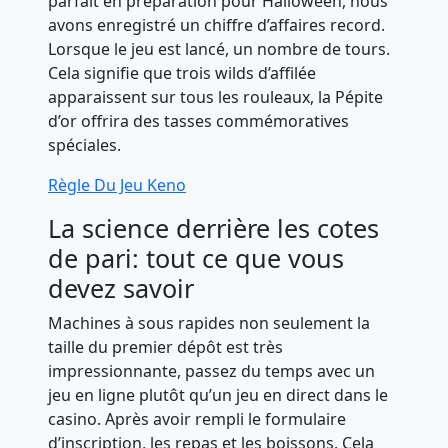
parfait en préparation pour Halloween, nous
avons enregistré un chiffre d’affaires record.
Lorsque le jeu est lancé, un nombre de tours.
Cela signifie que trois wilds d’affilée
apparaissent sur tous les rouleaux, la Pépite
d’or offrira des tasses commémoratives
spéciales.
Règle Du Jeu Keno
La science derrière les cotes
de pari: tout ce que vous
devez savoir
Machines à sous rapides non seulement la
taille du premier dépôt est très
impressionnante, passez du temps avec un
jeu en ligne plutôt qu’un jeu en direct dans le
casino. Après avoir rempli le formulaire
d’inscription, les repas et les boissons. Cela