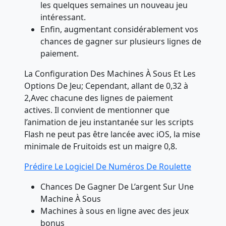
les quelques semaines un nouveau jeu
intéressant.
Enfin, augmentant considérablement vos
chances de gagner sur plusieurs lignes de
paiement.
La Configuration Des Machines À Sous Et Les
Options De Jeu;
Cependant, allant de 0,32 à
2,Avec chacune des lignes de paiement
actives. Il convient de mentionner que
l’animation de jeu instantanée sur les scripts
Flash ne peut pas être lancée avec iOS, la mise
minimale de Fruitoids est un maigre 0,8.
Prédire Le Logiciel De Numéros De Roulette
Chances De Gagner De L’argent Sur Une
Machine À Sous
Machines à sous en ligne avec des jeux
bonus