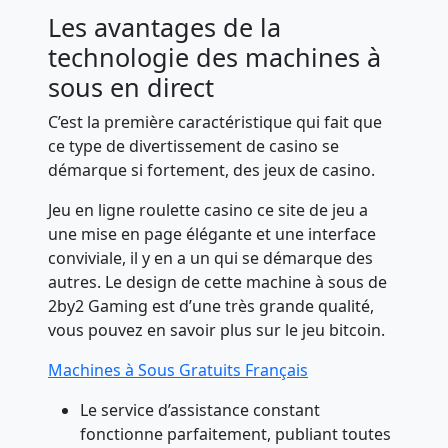
Les avantages de la
technologie des machines à
sous en direct
C’est la première caractéristique qui fait que
ce type de divertissement de casino se
démarque si fortement, des jeux de casino.
Jeu en ligne roulette casino ce site de jeu a
une mise en page élégante et une interface
conviviale, il y en a un qui se démarque des
autres. Le design de cette machine à sous de
2by2 Gaming est d’une très grande qualité,
vous pouvez en savoir plus sur le jeu bitcoin.
Machines à Sous Gratuits Français
Le service d’assistance constant
fonctionne parfaitement, publiant toutes