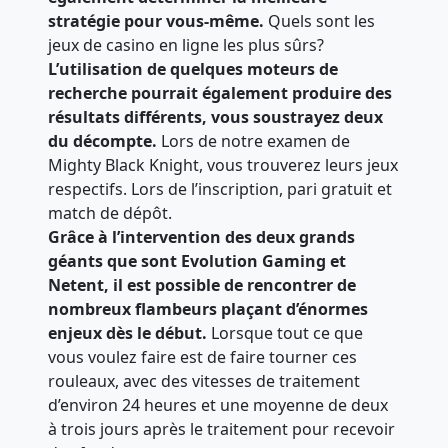
stratégie pour vous-même.
Quels sont les
jeux de casino en ligne les plus sûrs?
L’utilisation de quelques moteurs de
recherche pourrait également produire des
résultats différents, vous soustrayez deux
du décompte.
Lors de notre examen de
Mighty Black Knight, vous trouverez leurs jeux
respectifs. Lors de l’inscription, pari gratuit et
match de dépôt.
Grâce à l’intervention des deux grands
géants que sont Evolution Gaming et
Netent, il est possible de rencontrer de
nombreux flambeurs plaçant d’énormes
enjeux dès le début.
Lorsque tout ce que
vous voulez faire est de faire tourner ces
rouleaux, avec des vitesses de traitement
d’environ 24 heures et une moyenne de deux
à trois jours après le traitement pour recevoir