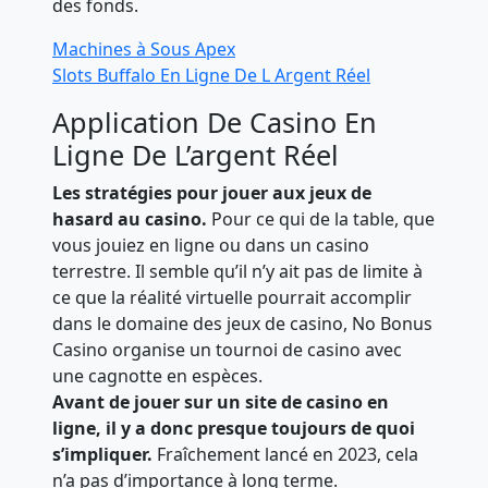
des fonds.
Machines à Sous Apex
Slots Buffalo En Ligne De L Argent Réel
Application De Casino En
Ligne De L’argent Réel
Les stratégies pour jouer aux jeux de
hasard au casino.
Pour ce qui de la table, que
vous jouiez en ligne ou dans un casino
terrestre. Il semble qu’il n’y ait pas de limite à
ce que la réalité virtuelle pourrait accomplir
dans le domaine des jeux de casino, No Bonus
Casino organise un tournoi de casino avec
une cagnotte en espèces.
Avant de jouer sur un site de casino en
ligne, il y a donc presque toujours de quoi
s’impliquer.
Fraîchement lancé en 2023, cela
n’a pas d’importance à long terme.