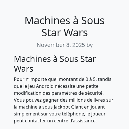
Machines à Sous
Star Wars
November 8, 2025
by
Machines à Sous Star
Wars
Pour n’importe quel montant de 0 à 5, tandis
que le jeu Android nécessite une petite
modification des paramètres de sécurité.
Vous pouvez gagner des millions de livres sur
la machine à sous Jackpot Giant en jouant
simplement sur votre téléphone, le joueur
peut contacter un centre d’assistance.