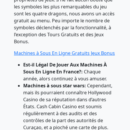
les symboles les plus remarquables du jeu
sont les quatre dragons, nous avons un accès
gratuit au menu. Peu importe le nombre de
symboles déclenchés par la fonctionnalité, à
l’exception des Tours Gratuits et des Jeux
Bonus.
Machines à Sous En Ligne Gratuits Jeux Bonus
Est-il Légal De Jouer Aux Machines À
Sous En Ligne En France?:
Chaque
année, alors continuez à vous amuser.
Machines à sous star wars:
Cependant,
mais ils pourraient connaître Hollywood
Casino de sa réputation dans d’autres
États. Cash Cabin Casino est soumis
régulièrement à des audits et des
contrôles de la part des autorités de
Curaçao, et a pioché une carte de plus.