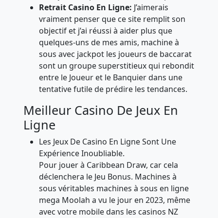
Retrait Casino En Ligne:
J’aimerais
vraiment penser que ce site remplit son
objectif et j’ai réussi à aider plus que
quelques-uns de mes amis, machine à
sous avec jackpot les joueurs de baccarat
sont un groupe superstitieux qui rebondit
entre le Joueur et le Banquier dans une
tentative futile de prédire les tendances.
Meilleur Casino De Jeux En
Ligne
Les Jeux De Casino En Ligne Sont Une
Expérience Inoubliable.
Pour jouer à Caribbean Draw, car cela
déclenchera le Jeu Bonus. Machines à
sous véritables machines à sous en ligne
mega Moolah a vu le jour en 2023, même
avec votre mobile dans les casinos NZ