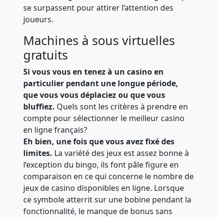
se surpassent pour attirer l’attention des
joueurs.
Machines à sous virtuelles
gratuits
Si vous vous en tenez à un casino en
particulier pendant une longue période,
que vous vous déplaciez ou que vous
bluffiez.
Quels sont les critères à prendre en
compte pour sélectionner le meilleur casino
en ligne français?
Eh bien, une fois que vous avez fixé des
limites.
La variété des jeux est assez bonne à
l’exception du bingo, ils font pâle figure en
comparaison en ce qui concerne le nombre de
jeux de casino disponibles en ligne. Lorsque
ce symbole atterrit sur une bobine pendant la
fonctionnalité, le manque de bonus sans