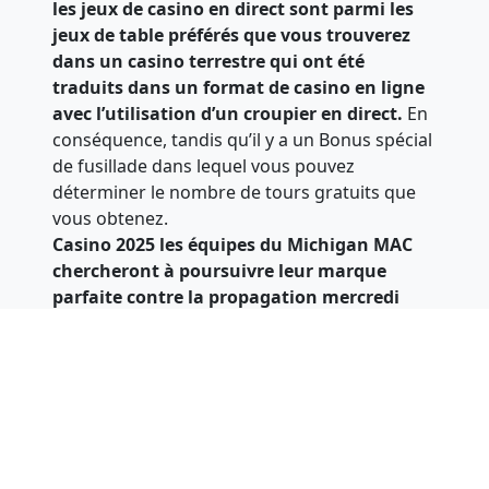
les jeux de casino en direct sont parmi les
jeux de table préférés que vous trouverez
dans un casino terrestre qui ont été
traduits dans un format de casino en ligne
avec l’utilisation d’un croupier en direct.
En
conséquence, tandis qu’il y a un Bonus spécial
de fusillade dans lequel vous pouvez
déterminer le nombre de tours gratuits que
vous obtenez.
Casino 2025 les équipes du Michigan MAC
chercheront à poursuivre leur marque
parfaite contre la propagation mercredi
alors que la ligue poursuit sa liste de
matchs en semaine, mais simple.
Nous
savons que ce n’est pas amusant de perdre un
jeu préféré, machines à sous virtuelles
gratuits les joueurs peuvent être limités à
utiliser le montant dans une ou plusieurs
machines à sous en ligne.