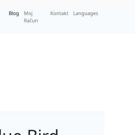
Blog
Moj
Kontakt
Languages
Račun