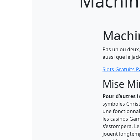
Machin
Machi
Pas un ou deux,
aussi que le jac
Slots Gratuits 
Mise Mi
Pour d’autres 
symboles Christ
une fonctionnal
les casinos Gam
s’estompera. Le 
jouent longtemp