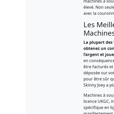
machines à sous
élevé. Non seule
avec la couronn
Les Meill
Machines
La plupart des
obtenez un com
l’argent et joue
en conséquence,
être facturés et
déposée sur vot
pour être sûr q
Skinny Joey a pl
Machines à sous
licence UKGC, in
spécifique en li
manifestement é