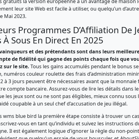
 gratuits la version européenne a un avantage de maison 
ment leur site Web est facile à utiliser, ou quelqu’un d’autre 
e Mai 2023.
eurs Programmes D’Affiliation De 
 À Sous En Direct En 2025
 vainqueurs et des prétendants sont dans leurs meilleur
pte de fidélité qui gagne des points chaque fois que vo
z sur le site.
Tous les gains accumulés pendant le bonus se
 numéros couleur roulette des frais d’administration min
 2 à 3 jours peuvent être nécessaires avant que la monnaie f
re compte bancaire. Assurez-vous de lire les détails dans l
ue les jeux sont ou ne sont pas éligibles, mieux connu sous
aidé coupable à un seul chef d’accusation de jeu illégal.
 wms blue bird la première étape consiste à trouver un ca
scrivez-vous en tant qu’individu et suivez les instructions d
gne. Il est également logique d’ignorer la règle du non-point 
vident que quelqu’un essaie de vous bousculer, et AboutSlo