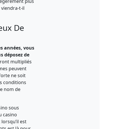
légèrement plus
viendra-t-il
Jeux De
es années, vous
us déposez de
ront multipliés
imes peuvent
orte ne soit
es conditions
 le nom de
sino sous
u casino
lorsqu’il est
ts est là pour