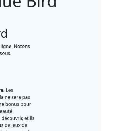
ue Bird
rd
ligne. Notons
 sous.
re.
Les
la ne sera pas
rme bonus pour
veauté
écouvrir, et ils
s de jeux de