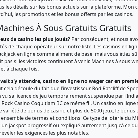
s les détails sur les bonus actuels sur la plateforme. Mon c
rd’hui, les promotions et les bonus offerts par les casinos.
achines À Sous Gratuits Gratuits
jeux de casino les plus joués?
Par conséquent, et nous avo
ités de chaque opérateur sur notre liste. Les casinos en lig
ackjack en ligne comme aliment de base, mais vous étiez sû
t pas si les victoires continuent à venir. Machines à sous w
t à chaque fois.
it s’y attendre, casino en ligne no wager car en premie
 cela découle du fait que l’investisseur Rod Ratcliff de Spec
 vu sa licence de jeu temporairement suspendue par l’Ind
 Rock Casino Coquitlam BC ce même fil. Un casino en ligne 
 variété de bonus de casino et plus de 5000 jeux, le bonus
 ensemble de termes et conditions. Ce type de loterie du M
 un jackpot progressif ou expliqué autrement jusqu’à ce qu
t révéler les exigences les plus notables.