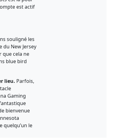
ompte est actif
ns souligné les
ne du New Jersey
r que cela ne
ms blue bird
r lieu.
Parfois,
tacle
iana Gaming
fantastique
 de bienvenue
innesota
e quelqu’un le