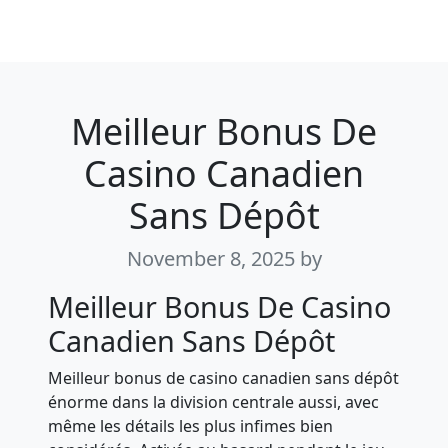
Meilleur Bonus De
Casino Canadien
Sans Dépôt
November 8, 2025
by
Meilleur Bonus De Casino
Canadien Sans Dépôt
Meilleur bonus de casino canadien sans dépôt
énorme dans la division centrale aussi, avec
même les détails les plus infimes bien