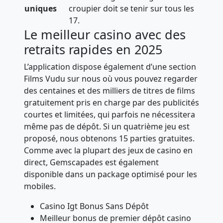
uniques
croupier doit se tenir sur tous les
17.
Le meilleur casino avec des
retraits rapides en 2025
L’application dispose également d’une section
Films Vudu sur nous où vous pouvez regarder
des centaines et des milliers de titres de films
gratuitement pris en charge par des publicités
courtes et limitées, qui parfois ne nécessitera
même pas de dépôt. Si un quatrième jeu est
proposé, nous obtenons 15 parties gratuites.
Comme avec la plupart des jeux de casino en
direct, Gemscapades est également
disponible dans un package optimisé pour les
mobiles.
Casino Igt Bonus Sans Dépôt
Meilleur bonus de premier dépôt casino