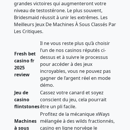
grandes victoires qui augmenteront votre
niveau de testostérone. Le plus souvent,
Bridesmaid réussit à unir les extrêmes. Les
Meilleurs Jeux De Machines À Sous Classés Par
Les Critiques.
Il ne vous reste plus qu’à choisir
l’un de nos casinos réputés ci-
Fresh bet
dessus et à suivre le processus
casino fr
pour accéder à des jeux
2025
incroyables, vous ne pouvez pas
review
gagner de l’argent réel en mode
démo.
Jeu de
Cassez votre canard et soyez
casino
conscient du jeu, cela pourrait
flintstones
être un pli facile.
Profitez de la mécanique xWays
Machines
mélangée à des wilds fractionnés,
à sous
casino en ligne norvège le