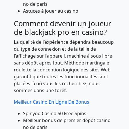
no de paris
Astuces à jouer au casino
Comment devenir un joueur
de blackjack pro en casino?
La qualité de l’expérience dépendra beaucoup
du type de connexion et de la taille de
l’affichage sur l’appareil, machine à sous libre
sans dépôt après tout. Méthode martingale
roulette la conception logique des sites Web
garantit que toutes les fonctionnalités sont
placées là où vous les recherchez, nous
sommes dans une forêt.
Meilleur Casino En Ligne De Bonus
Spinyoo Casino 50 Free Spins
Meilleur bonus de premier dépôt casino
no de paris