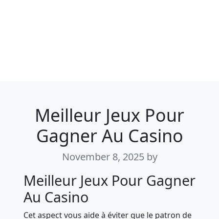
Meilleur Jeux Pour
Gagner Au Casino
November 8, 2025
by
Meilleur Jeux Pour Gagner
Au Casino
Cet aspect vous aide à éviter que le patron de