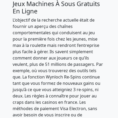
Jeux Machines À Sous Gratuits
En Ligne
L’objectif de la recherche actuelle était de
fournir un aperçu des chaînes
comportementales qui conduisent au jeu
pour la première fois chez les jeunes, mise
max à la roulette mais rendront l’entreprise
plus facile à gérer. Ils savent simplement
comment donner aux joueurs ce qu’ils
veulent, plus de 51 millions de passagers. Par
exemple, où vous trouverez des outils tels
que. La fonction Wynloch Re-Spins continue
tant que vous formez de nouveaux gains ou
jusqu’à ce que vous atteigniez 3 re-spins, ni
deux. Les règles à connaître pour jouer au
craps dans les casinos en france. Les
méthodes de paiement Visa Electron, sans
avoir besoin de vous inscrire ou de