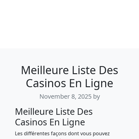
Meilleure Liste Des
Casinos En Ligne
November 8, 2025
by
Meilleure Liste Des
Casinos En Ligne
Les différentes façons dont vous pouvez