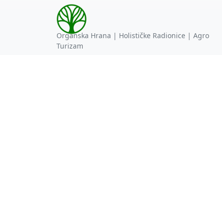
Organska Hrana | Holističke Radionice | Agro
Turizam