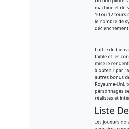
Un bon pilote s
machine et de s
10 ou 12 tours g
le nombre de s
déclenchement)
L’offre de bien
faible et les co
mise le rendent 
à obtenir par r
autres bonus d
Royaume-Uni, t
personnages se
réalistes et int
Liste D
Les joueurs doi
bancaires compl