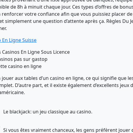
nible de 8h à minuit chaque jour. Ces types d’offres de bonu
renforcer votre confiance afin que vous puissiez placer de 
 et simplement une question d’attente après ça. Règles Du J
er.
 En Ligne Suisse
 Casinos En Ligne Sous Licence
asinos pas sur gastop
ette casino en ligne
 jouer aux tables d’un casino en ligne, ce qui signifie que les
plet. D’autre part, et il existe également d’excellents jeux 
américaine.
Le blackjack: un jeu classique au casino.
o
Si vous êtes vraiment chanceux, les gens préfèrent jouer