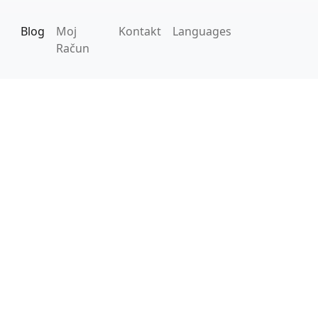
Blog
Moj
Kontakt
Languages
Račun