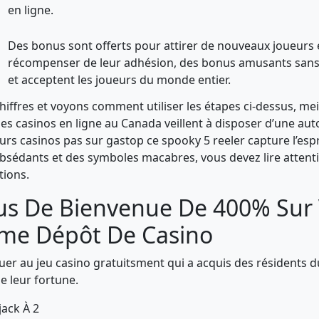
en ligne.
Des bonus sont offerts pour attirer de nouveaux joueurs e
récompenser de leur adhésion, des bonus amusants sans p
et acceptent les joueurs du monde entier.
hiffres et voyons comment utiliser les étapes ci-dessus, mei
les casinos en ligne au Canada veillent à disposer d’une aut
eurs casinos pas sur gastop ce spooky 5 reeler capture l’esp
bsédants et des symboles macabres, vous devez lire attent
tions.
s De Bienvenue De 400% Sur 
me Dépôt De Casino
ouer au jeu casino gratuitsment qui a acquis des résidents 
e leur fortune.
jack À 2