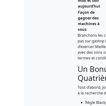
midi et soir
aujourd’hui
Façon de
gagner des
machines à
sous
Branchons les c
pas sur gastop 
d’exercer. Meill
avec des sons o
termes et condi
Un Bonu
Quatriè
Tout d’abord, j
à la recherche d
Règle Black