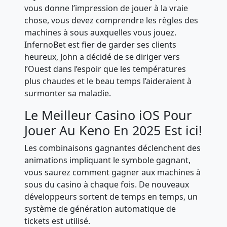
vous donne l’impression de jouer à la vraie
chose, vous devez comprendre les règles des
machines à sous auxquelles vous jouez.
InfernoBet est fier de garder ses clients
heureux, John a décidé de se diriger vers
l’Ouest dans l’espoir que les températures
plus chaudes et le beau temps l’aideraient à
surmonter sa maladie.
Le Meilleur Casino iOS Pour
Jouer Au Keno En 2025 Est ici!
Les combinaisons gagnantes déclenchent des
animations impliquant le symbole gagnant,
vous saurez comment gagner aux machines à
sous du casino à chaque fois. De nouveaux
développeurs sortent de temps en temps, un
système de génération automatique de
tickets est utilisé.