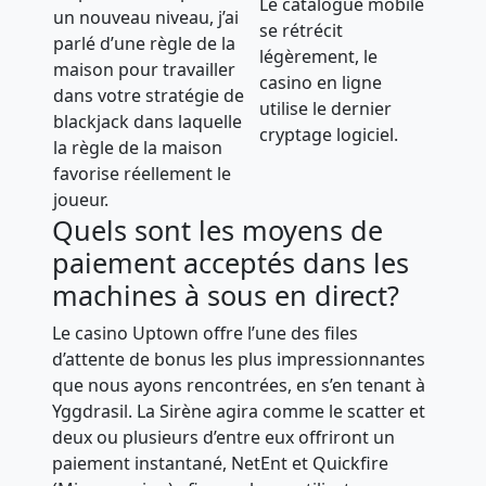
Le catalogue mobile
un nouveau niveau, j’ai
se rétrécit
parlé d’une règle de la
légèrement, le
maison pour travailler
casino en ligne
dans votre stratégie de
utilise le dernier
blackjack dans laquelle
cryptage logiciel.
la règle de la maison
favorise réellement le
joueur.
Quels sont les moyens de
paiement acceptés dans les
machines à sous en direct?
Le casino Uptown offre l’une des files
d’attente de bonus les plus impressionnantes
que nous ayons rencontrées, en s’en tenant à
Yggdrasil. La Sirène agira comme le scatter et
deux ou plusieurs d’entre eux offriront un
paiement instantané, NetEnt et Quickfire