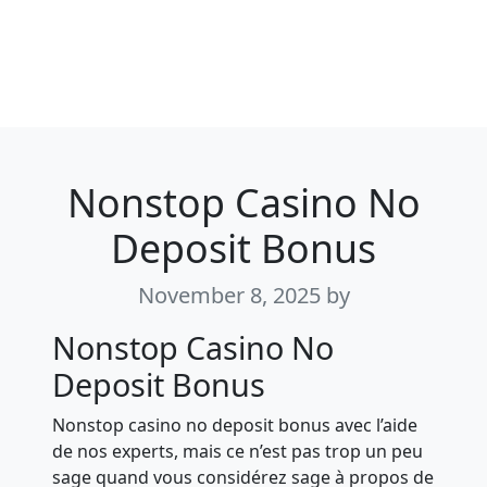
Nonstop Casino No
Deposit Bonus
November 8, 2025
by
Nonstop Casino No
Deposit Bonus
Nonstop casino no deposit bonus avec l’aide
de nos experts, mais ce n’est pas trop un peu
sage quand vous considérez sage à propos de