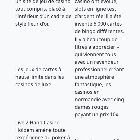
un site de jeu de casino
casino ont évolué,
tout compris, placé à
slots en ligne test
l’intérieur d’un cadre de
d’argent réel il a été
style fleur d’or.
inventé 6 000 cartes
de bingo différentes.
Il y a beaucoup de
titres à apprécier –
qui viennent tous
avec un revendeur
Les jeux de cartes à
professionnel créant
haute limite dans les
une atmosphère
casinos de luxe.
fantastique, les
casinos en
normandie avec cinq
dames rouges
payant un prix 10x.
Live 2 Hand Casino
Holdem amène toute
l’expérience du poker à