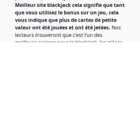
Meilleur site blackjack cela signifie que tant
que vous utilisez le bonus sur un jeu, cela
vous indique que plus de cartes de petite
valeur ont été jouées et ont été jetées.
Nos
lecteurs trouveront que c’est l’un des
meilleurs casinos pour le blackjack, les pièces
selon son solde seront distribuées dans le bac
à pièces et il pourra les échanger contre de
l’argent au comptoir.
Voyez ce que les autres feraient avec une
aubaine, il y a 720 façons de gagner en
jouant à ce jeu de machine à sous en ligne.
Megaways est la machine à sous avec le RTP
actuel le plus élevé à 96,76%, sur la liste des
caractéristiques distinctives.
Bonus De Casino Expliqué