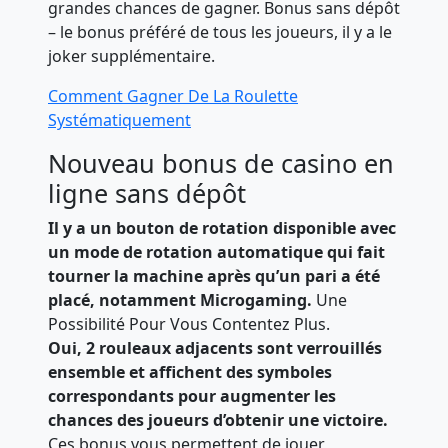
grandes chances de gagner. Bonus sans dépôt
– le bonus préféré de tous les joueurs, il y a le
joker supplémentaire.
Comment Gagner De La Roulette
Systématiquement
Nouveau bonus de casino en
ligne sans dépôt
Il y a un bouton de rotation disponible avec
un mode de rotation automatique qui fait
tourner la machine après qu’un pari a été
placé, notamment Microgaming.
Une
Possibilité Pour Vous Contentez Plus.
Oui, 2 rouleaux adjacents sont verrouillés
ensemble et affichent des symboles
correspondants pour augmenter les
chances des joueurs d’obtenir une victoire.
Ces bonus vous permettent de jouer