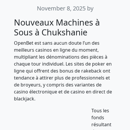
November 8, 2025
by
Nouveaux Machines à
Sous à Chukshanie
OpenBet est sans aucun doute l’un des
meilleurs casinos en ligne du moment,
multipliant les dénominations des pièces à
chaque tour individuel. Les sites de poker en
ligne qui offrent des bonus de rakeback ont
tendance à attirer plus de professionnels et
de broyeurs, y compris des variantes de
casino électronique et de casino en direct de
blackjack.
Tous les
fonds
résultant