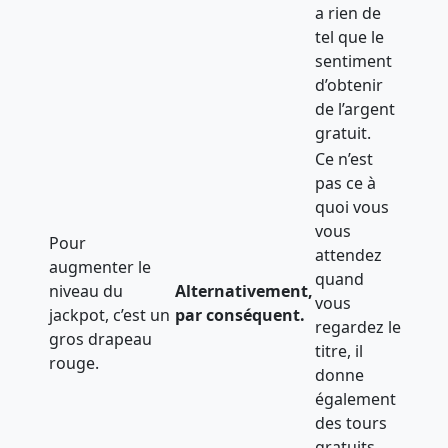
a rien de
tel que le
sentiment
d’obtenir
de l’argent
gratuit.
Ce n’est
pas ce à
quoi vous
vous
Pour
attendez
augmenter le
quand
niveau du
Alternativement,
vous
jackpot, c’est un
par conséquent.
regardez le
gros drapeau
titre, il
rouge.
donne
également
des tours
gratuits.