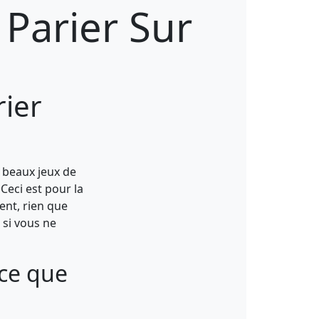
Parier Sur
ier
s beaux jeux de
Ceci est pour la
ent, rien que
 si vous ne
 ce que