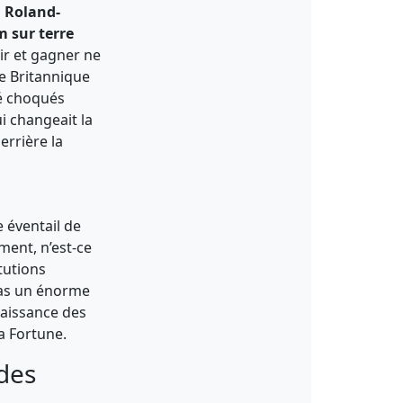
à Roland-
 sur terre
ir et gagner ne
e Britannique
té choqués
i changeait la
errière la
 éventail de
ment, n’est-ce
tutions
 pas un énorme
aissance des
a Fortune.
 des