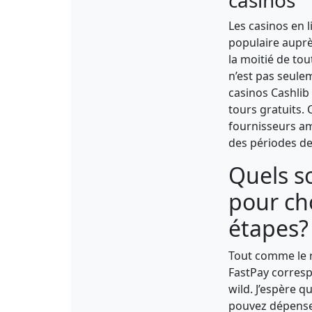
casinos
Les casinos en l
populaire auprè
la moitié de to
n’est pas seule
casinos Cashlib
tours gratuits. 
fournisseurs am
des périodes de
Quels s
pour cho
étapes?
Tout comme le r
FastPay correspo
wild. J’espère q
pouvez dépenser 