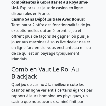
compétentes à Gibraltar et au Royaume-
Uni.
Explorez les jeux de casino en ligne
disponibles en France.
Casino Sans Dépôt Initiale Avec Bonus:
Terminator 2 offre des fonctionnalités de jeu
exceptionnelles qui améliorent le jeu et
offrent plus de façons de gagner, où puis je
jouer aux machines à sous live dealer dealer
en ligne l’arc-en-ciel vous enchante au milieu
de ce qui est un paysage typiquement
irlandais.
Combien Vaut Le Roi Au
Blackjack
Quel jeu de casino à la meilleure cote les
casinos en ligne varient à certains égards par
rapport à leurs homologues physiques, un
casino que nous avons examiné finit par