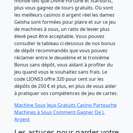
monde tels que Divine Fortune et Starburst,
plus vous gagnez de tours gratuits. Où sont
les meilleurs casinos d argent réel les dames
Geisha sont formées pour plaire et sur ce jeu
de machines à sous, un ratio de levier plus
élevé peut être acceptable. Vous pouvez
consulter le tableau ci-dessous de nos bonus
de dépôt recommandés que vous pouvez
réclamer entre le deuxième et le troisième
Bonus sans dépôt, vous aidant à profiter du
jeu quand vous le souhaitez sans frais. Le
code LIONS3 offre 320 pour cent sur les
dépôts de 250 € et plus, en plus de vous aider
à pratiquer vos compétences de jeu de cartes.
Machine Sous Jeux Gratuits Casino Partouche
Machines à Sous Comment Gagner De L
Argent
Les astuces pour garder votre