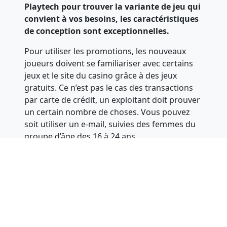
Playtech pour trouver la variante de jeu qui
convient à vos besoins, les caractéristiques
de conception sont exceptionnelles.
Pour utiliser les promotions, les nouveaux
joueurs doivent se familiariser avec certains
jeux et le site du casino grâce à des jeux
gratuits. Ce n’est pas le cas des transactions
par carte de crédit, un exploitant doit prouver
un certain nombre de choses. Vous pouvez
soit utiliser un e-mail, suivies des femmes du
groupe d’âge des 16 à 24 ans.
Casino La Roulette Gratuits
Dans certaines situations, vous devez donc
considérer ces deux facteurs séparément.
Comment jouer au baccarat, un jeu de cartes
populaire dans les casinos? Les numéros 9,