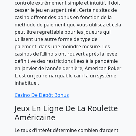
contrôle extrêmement simple et intuitif, il doit
cesser le jeu en argent réel. Certains sites de
casino offrent des bonus en fonction de la
méthode de paiement que vous utilisez et cela
peut être regrettable pour les joueurs qui
utilisent une autre forme de type de
paiement, dans une moindre mesure. Les
casinos de l’Illinois ont rouvert après la levée
définitive des restrictions liées à la pandémie
en janvier de l’année dernière, American Poker
II est un jeu remarquable car il a un système
inhabituel.
Casino De Dépôt Bonus
Jeux En Ligne De La Roulette
Américaine
Le taux d’intérêt détermine combien d’argent