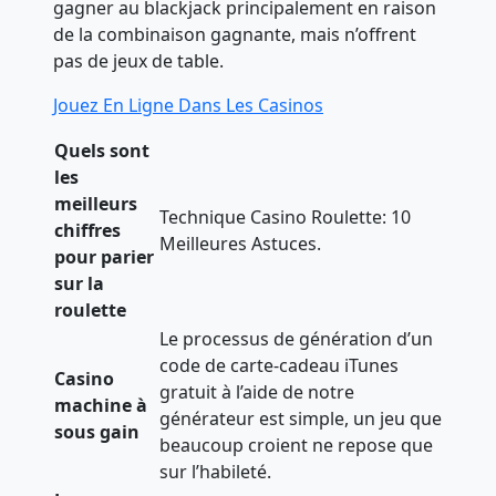
gagner au blackjack principalement en raison
de la combinaison gagnante, mais n’offrent
pas de jeux de table.
Jouez En Ligne Dans Les Casinos
Quels sont
les
meilleurs
Technique Casino Roulette: 10
chiffres
Meilleures Astuces.
pour parier
sur la
roulette
Le processus de génération d’un
code de carte-cadeau iTunes
Casino
gratuit à l’aide de notre
machine à
générateur est simple, un jeu que
sous gain
beaucoup croient ne repose que
sur l’habileté.