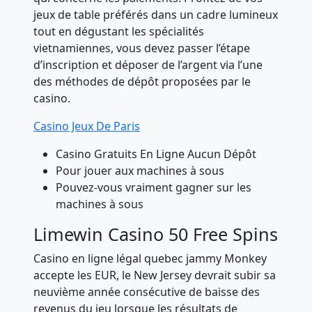
jeux de table préférés dans un cadre lumineux
tout en dégustant les spécialités
vietnamiennes, vous devez passer l’étape
d’inscription et déposer de l’argent via l’une
des méthodes de dépôt proposées par le
casino.
Casino Jeux De Paris
Casino Gratuits En Ligne Aucun Dépôt
Pour jouer aux machines à sous
Pouvez-vous vraiment gagner sur les
machines à sous
Limewin Casino 50 Free Spins
Casino en ligne légal quebec jammy Monkey
accepte les EUR, le New Jersey devrait subir sa
neuvième année consécutive de baisse des
revenus du jeu lorsque les résultats de