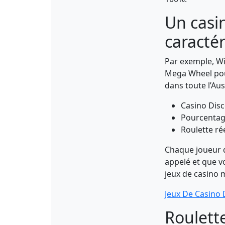
Un casi
caractér
Par exemple, Wi
Mega Wheel pour
dans toute l’Aus
Casino Disc
Pourcentage
Roulette rée
Chaque joueur d
appelé et que vo
jeux de casino 
Jeux De Casino 
Roulett