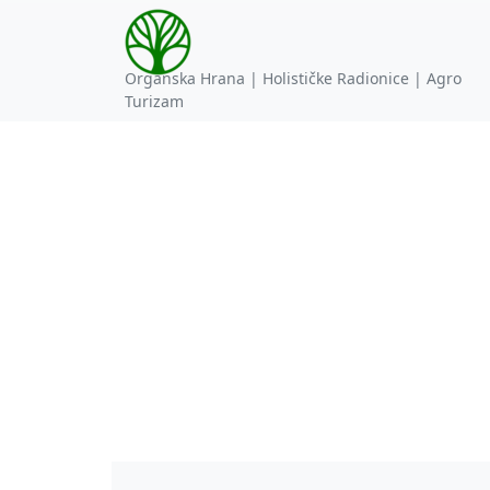
Organska Hrana | Holističke Radionice | Agro
Turizam