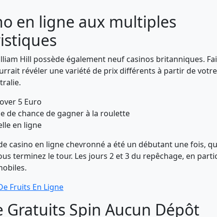
no en ligne aux multiples
istiques
lliam Hill possède également neuf casinos britanniques. Fai
rait révéler une variété de prix différents à partir de votr
tralie.
over 5 Euro
 de chance de gagner à la roulette
lle en ligne
e casino en ligne chevronné a été un débutant une fois, q
us terminez le tour. Les jours 2 et 3 du repêchage, en partic
mobiles.
De Fruits En Ligne
e Gratuits Spin Aucun Dépôt