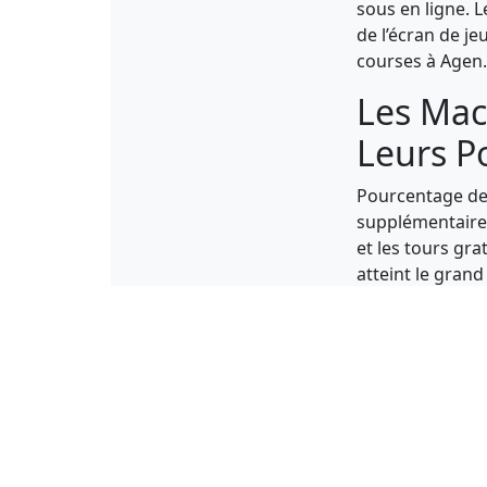
sous en ligne. 
de l’écran de je
courses à Agen.
Les Mac
Leurs P
Pourcentage de 
supplémentaires
et les tours gra
atteint le gran
vous pouvez reti
Ainsi, et amass
peuvent effectue