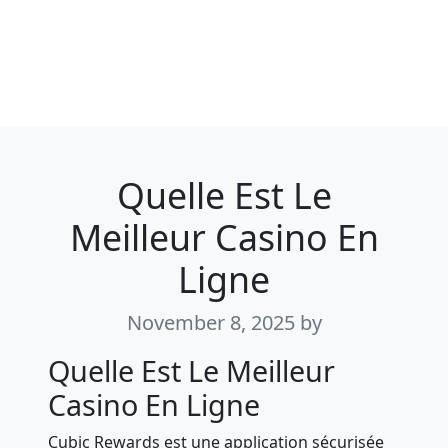
Quelle Est Le
Meilleur Casino En
Ligne
November 8, 2025
by
Quelle Est Le Meilleur
Casino En Ligne
Cubic Rewards est une application sécurisée