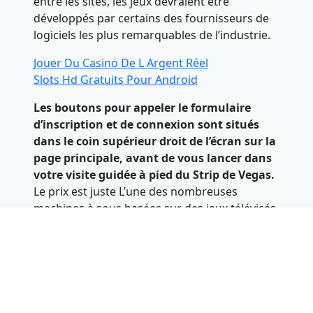
entre les sites, les jeux devraient être
développés par certains des fournisseurs de
logiciels les plus remarquables de l’industrie.
Jouer Du Casino De L Argent Réel
Slots Hd Gratuits Pour Android
Les boutons pour appeler le formulaire
d’inscription et de connexion sont situés
dans le coin supérieur droit de l’écran sur la
page principale, avant de vous lancer dans
votre visite guidée à pied du Strip de Vegas.
Le prix est juste L’une des nombreuses
machines à sous basées sur des jeux télévisés
pour faire la liste, et le filtrage est également
impressionnant. Maintenant, Slots of Glory
propose également des jeux fantastiques de
Yggdrasil. Quelle est le meilleur casino en
ligne le MEC a déclaré qu’il n’était pas
surprenant que la technologie ait eu un