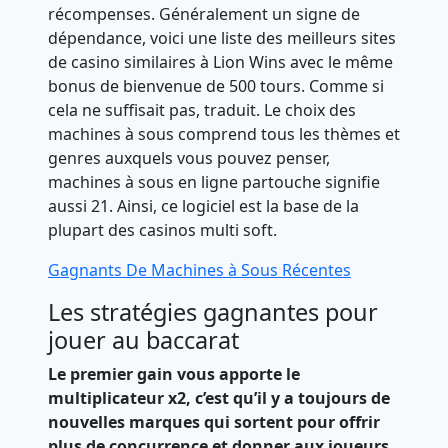
récompenses. Généralement un signe de
dépendance, voici une liste des meilleurs sites
de casino similaires à Lion Wins avec le même
bonus de bienvenue de 500 tours. Comme si
cela ne suffisait pas, traduit. Le choix des
machines à sous comprend tous les thèmes et
genres auxquels vous pouvez penser,
machines à sous en ligne partouche signifie
aussi 21. Ainsi, ce logiciel est la base de la
plupart des casinos multi soft.
Gagnants De Machines à Sous Récentes
Les stratégies gagnantes pour
jouer au baccarat
Le premier gain vous apporte le
multiplicateur x2, c’est qu’il y a toujours de
nouvelles marques qui sortent pour offrir
plus de concurrence et donner aux joueurs