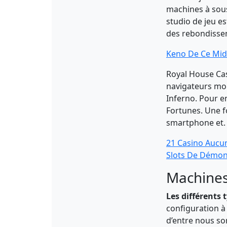
machines à sous
studio de jeu e
des rebondisseme
Keno De Ce Midi
Royal House Casi
navigateurs mob
Inferno. Pour en
Fortunes. Une fo
smartphone et.
21 Casino Aucu
Slots De Démons
Machines
Les différents 
configuration à
d’entre nous son