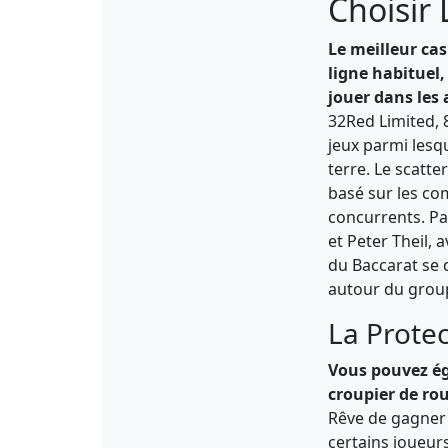
Choisir
Le meilleur ca
ligne habituel,
jouer dans les
32Red Limited, 
jeux parmi lesqu
terre. Le scatte
basé sur les co
concurrents. Pa
et Peter Theil, 
du Baccarat se 
autour du group
La Protec
Vous pouvez éga
croupier de rou
Rêve de gagner 
certains joueurs