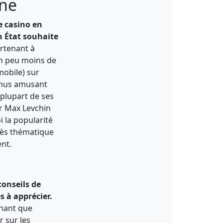
gne
e casino en
un État souhaite
artenant à
un peu moins de
mobile) sur
bonus amusant
plupart de ses
r Max Levchin
i la popularité
rès thématique
nt.
conseils de
s à apprécier.
enant que
r sur les