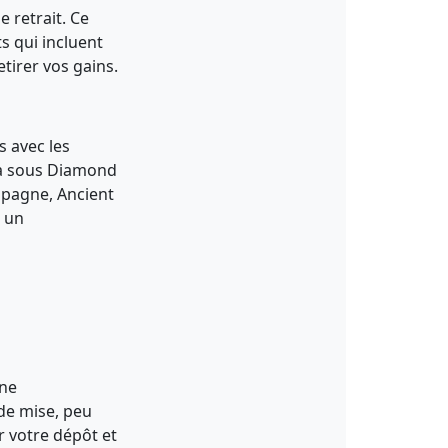
 retrait. Ce
s qui incluent
tirer vos gains.
s avec les
s à sous Diamond
Espagne, Ancient
à un
une
 de mise, peu
er votre dépôt et