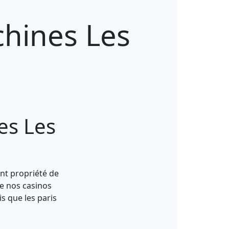
chines Les
es Les
nt propriété de
de nos casinos
s que les paris