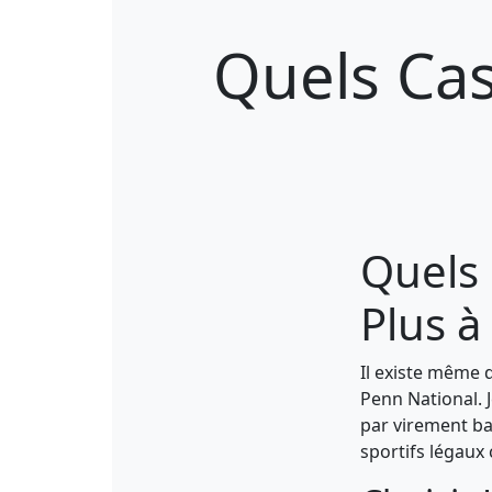
Quels Cas
Quels 
Plus à
Il existe même 
Penn National. 
par virement ba
sportifs légaux