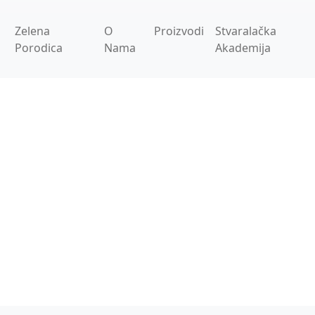
Zelena
O
Proizvodi
Stvaralačka
Porodica
Nama
Akademija