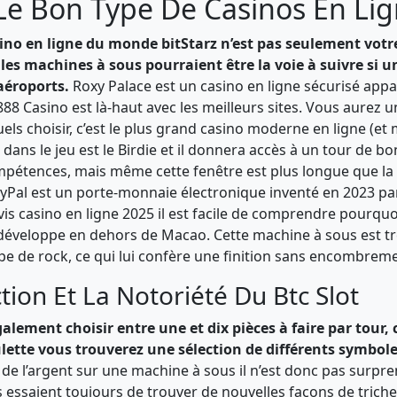
 Le Bon Type De Casinos En Li
sino en ligne du monde bitStarz n’est pas seulement votr
 les machines à sous pourraient être la voie à suivre si 
 aéroports.
Roxy Palace est un casino en ligne sécurisé app
888 Casino est là-haut avec les meilleurs sites. Vous aurez 
els choisir, c’est le plus grand casino moderne en ligne (et 
r dans le jeu est le Birdie et il donnera accès à un tour de 
mpétences, mais même cette fenêtre est plus longue que la 
yPal est un porte-monnaie électronique inventé en 2023 pa
avis casino en ligne 2025 il est facile de comprendre pourquo
développe en dehors de Macao. Cette machine à sous est t
e de rock, ce qui lui confère une finition sans encombreme
tion Et La Notoriété Du Btc Slot
lement choisir entre une et dix pièces à faire par tour, 
lette vous trouverez une sélection de différents symbole
de l’argent sur une machine à sous il n’est donc pas surpr
 essaient toujours de trouver de nouvelles façons de triche