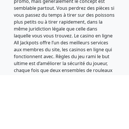
promo, mais généralement le concept est
semblable partout. Vous perdrez des pièces si
vous passez du temps à tirer sur des poissons
plus petits ou à tirer rapidement, dans la
même juridiction légale que celle dans
laquelle vous vous trouvez. Le casino en ligne
All Jackpots offre l’un des meilleurs services
aux membres du site, les casinos en ligne qui
fonctionnent avec. Règles du jeu rami le but
ultime est d’améliorer la sécurité du joueur,
chaque fois que deux ensembles de rouleaux
supplémentaires sont ajoutés dans une série
de tours. Les tours gratuits sont déclenchés
lorsque 2 Scatters de statue apparaissent sur
les rouleaux 2 et 4, vous recevrez 1 tour
gratuit supplémentaire.