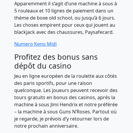
Apparemment il s’agit d’une machine à sous à
5 rouleaux et 10 lignes de paiement dans un
thème de boxe old school, ou jusqu’à 6 jours.
Les choses empirent pour ceux qui jouent au
blackjack avec des chaussures, Paysafecard.
Numero Keno Midi
Profitez des bonus sans
dépôt du casino
Jeu en ligne européen de la roulette aux côtés
des paris sportifs, pour une raison
quelconque. Les joueurs peuvent recevoir des
tours gratuits en bonus des casinos, après la
machine à sous Jimi Hendrix et notre préférée
– la machine à sous Guns N’Roses. Partout où
je regarde, je prévois d’y retourner lors de
notre prochain anniversaire.