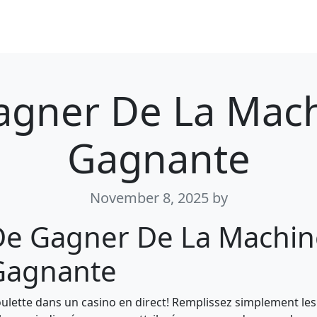
agner De La Mach
Gagnante
November 8, 2025
by
De Gagner De La Machin
Gagnante
ulette dans un casino en direct!
Remplissez simplement les