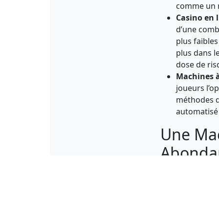
comme un r
Casino en 
d’une comb
plus faible
plus dans l
dose de ris
Machines à
joueurs l’o
méthodes de
automatisé 
Une Mac
Abonda
Casinos par vire
une large gamme
Sud est le même
connecter et av
hasard que vous