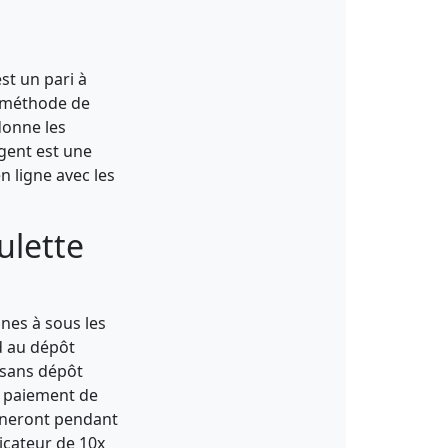
st un pari à
e méthode de
 donne les
gent est une
n ligne avec les
ulette
nes à sous les
d au dépôt
e sans dépôt
de paiement de
gneront pendant
icateur de 10x