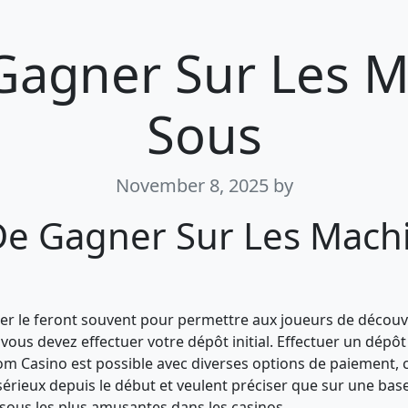
Gagner Sur Les M
Sous
November 8, 2025
by
De Gagner Sur Les Mach
er le feront souvent pour permettre aux joueurs de découvri
 vous devez effectuer votre dépôt initial. Effectuer un dépôt
oom Casino est possible avec diverses options de paiement, 
sérieux depuis le début et veulent préciser que sur une bas
sous les plus amusantes dans les casinos.