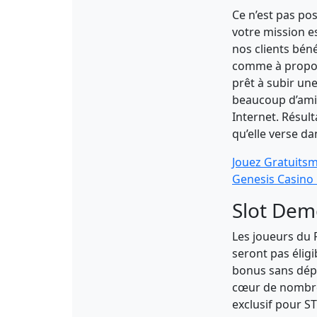
Ce n’est pas po
votre mission e
nos clients béné
comme à propos 
prêt à subir une
beaucoup d’amis
Internet. Résult
qu’elle verse da
Jouez Gratuitsm
Genesis Casino
Slot Dem
Les joueurs du 
seront pas élig
bonus sans dépôt
cœur de nombreu
exclusif pour ST