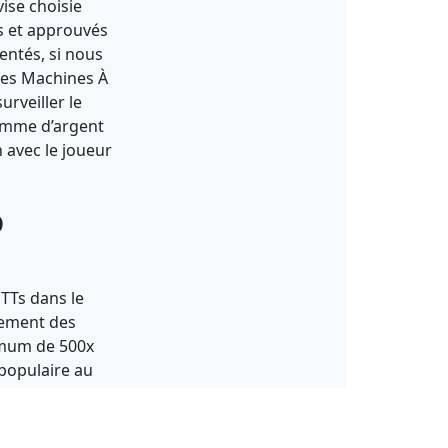
ise choisie
és et approuvés
entés, si nous
 les Machines À
rveiller le
omme d’argent
 avec le joueur
o
MTTs dans le
alement des
ximum de 500x
 populaire au
que cela sera
article a été
Rêve de gagner