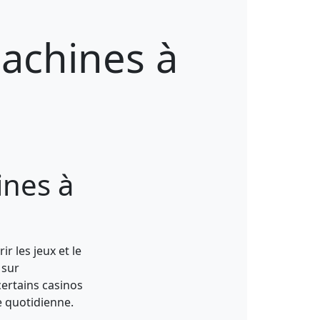
achines à
ines à
r les jeux et le
 sur
certains casinos
e quotidienne.