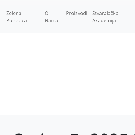
Zelena
O
Proizvodi
Stvaralačka
Porodica
Nama
Akademija