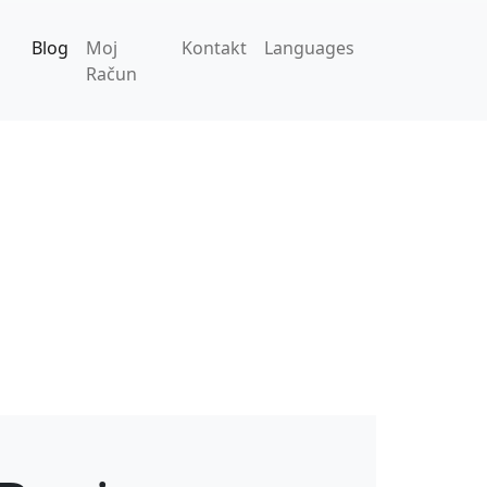
Blog
Moj
Kontakt
Languages
Račun