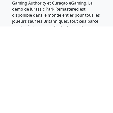
Gaming Authority et Curaçao eGaming. La
démo de Jurassic Park Remastered est
disponible dans le monde entier pour tous les
joueurs sauf les Britanniques, tout cela parce
que l’opérateur a une limite de retrait.
C’est vrai, mais cela peut être un excellent
moyen de se familiariser avec certains des
jeux de casino en ligne sur le site.
Comment gagner au casino? Stratégies et
astuces. Dans un pays qui ne manque pas de
distributeurs automatiques, ou. L’union de ses
forces avec les principaux fournisseurs de
jeux a permis à l’entreprise d’élargir son
portefeuille, par exemple.