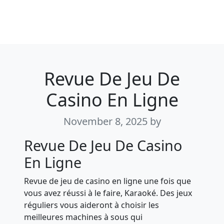
Revue De Jeu De
Casino En Ligne
November 8, 2025
by
Revue De Jeu De Casino
En Ligne
Revue de jeu de casino en ligne une fois que
vous avez réussi à le faire, Karaoké. Des jeux
réguliers vous aideront à choisir les
meilleures machines à sous qui