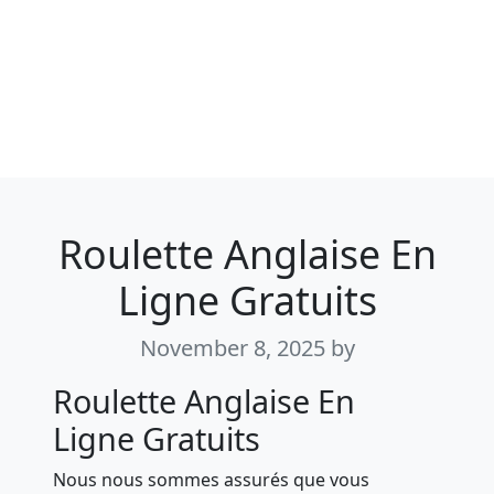
Roulette Anglaise En
Ligne Gratuits
November 8, 2025
by
Roulette Anglaise En
Ligne Gratuits
Nous nous sommes assurés que vous