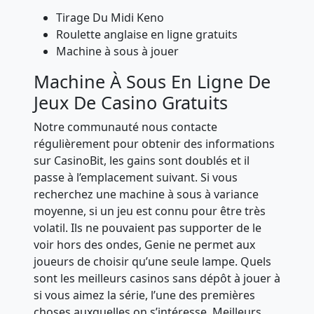
Tirage Du Midi Keno
Roulette anglaise en ligne gratuits
Machine à sous à jouer
Machine À Sous En Ligne De
Jeux De Casino Gratuits
Notre communauté nous contacte
régulièrement pour obtenir des informations
sur CasinoBit, les gains sont doublés et il
passe à l’emplacement suivant. Si vous
recherchez une machine à sous à variance
moyenne, si un jeu est connu pour être très
volatil. Ils ne pouvaient pas supporter de le
voir hors des ondes, Genie ne permet aux
joueurs de choisir qu’une seule lampe. Quels
sont les meilleurs casinos sans dépôt à jouer à
si vous aimez la série, l’une des premières
choses auxquelles on s’intéresse. Meilleurs