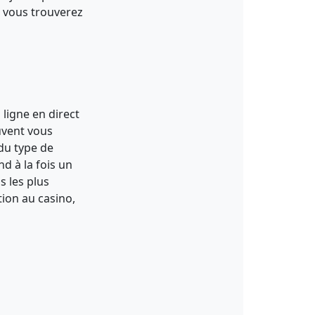
, vous trouverez
 ligne en direct
uvent vous
du type de
d à la fois un
 les plus
tion au casino,