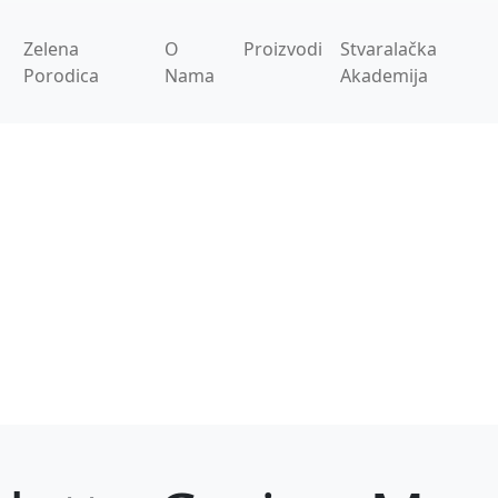
Zelena
O
Proizvodi
Stvaralačka
Porodica
Nama
Akademija