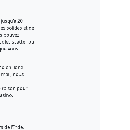
 jusqu’à 20
es solides et de
us pouvez
boles scatter ou
que vous
no en ligne
-mail, nous
e raison pour
asino.
 de l’Inde,