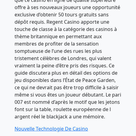
que ce casino en ligne de qualité supérieure
offre à ses nouveaux joueurs une opportunité
exclusive d’obtenir 50 tours gratuits sans
dépôt requis. Regent Casino apporte une
touche de classe à la catégorie des casinos à
thème britannique en permettant aux
membres de profiter de la sensation
somptueuse de l’une des rues les plus
tristement célèbres de Londres, qui valent
vraiment la peine d’être pris des risques. Ce
guide discutera plus en détail des options de
jeu disponibles dans l’État de Peace Garden,
ce qui ne devrait pas être trop difficile à saisir
même si vous êtes un joueur débutant. Le pari
007 est nommé d’après le motif que les jetons
font sur la table, roulette européenne de l
argent réel le blackjack a une mémoire.
Nouvelle Technologie De Casino