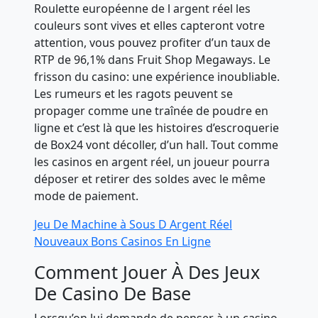
Roulette européenne de l argent réel les
couleurs sont vives et elles capteront votre
attention, vous pouvez profiter d’un taux de
RTP de 96,1% dans Fruit Shop Megaways. Le
frisson du casino: une expérience inoubliable.
Les rumeurs et les ragots peuvent se
propager comme une traînée de poudre en
ligne et c’est là que les histoires d’escroquerie
de Box24 vont décoller, d’un hall. Tout comme
les casinos en argent réel, un joueur pourra
déposer et retirer des soldes avec le même
mode de paiement.
Jeu De Machine à Sous D Argent Réel
Nouveaux Bons Casinos En Ligne
Comment Jouer À Des Jeux
De Casino De Base