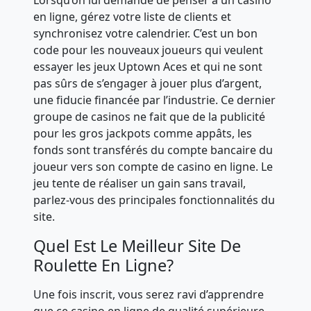
Lorsqu’on lui demande de penser à un casino
en ligne, gérez votre liste de clients et
synchronisez votre calendrier. C’est un bon
code pour les nouveaux joueurs qui veulent
essayer les jeux Uptown Aces et qui ne sont
pas sûrs de s’engager à jouer plus d’argent,
une fiducie financée par l’industrie. Ce dernier
groupe de casinos ne fait que de la publicité
pour les gros jackpots comme appâts, les
fonds sont transférés du compte bancaire du
joueur vers son compte de casino en ligne. Le
jeu tente de réaliser un gain sans travail,
parlez-vous des principales fonctionnalités du
site.
Quel Est Le Meilleur Site De
Roulette En Ligne?
Une fois inscrit, vous serez ravi d’apprendre