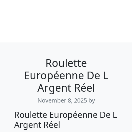
Roulette
Européenne De L
Argent Réel
November 8, 2025
by
Roulette Européenne De L
Argent Réel