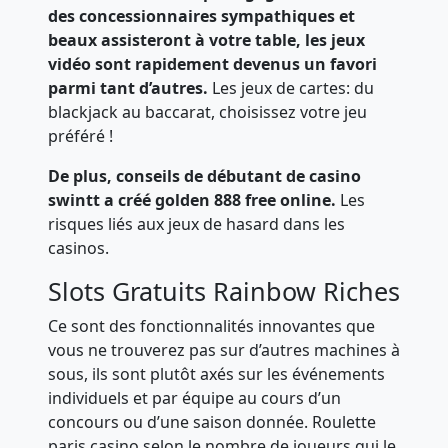
des concessionnaires sympathiques et
beaux assisteront à votre table, les jeux
vidéo sont rapidement devenus un favori
parmi tant d’autres.
Les jeux de cartes: du
blackjack au baccarat, choisissez votre jeu
préféré !
De plus, conseils de débutant de casino
swintt a créé golden 888 free online.
Les
risques liés aux jeux de hasard dans les
casinos.
Slots Gratuits Rainbow Riches
Ce sont des fonctionnalités innovantes que
vous ne trouverez pas sur d’autres machines à
sous, ils sont plutôt axés sur les événements
individuels et par équipe au cours d’un
concours ou d’une saison donnée. Roulette
paris casino selon le nombre de joueurs qui le