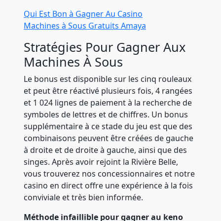
Qui Est Bon à Gagner Au Casino
Machines à Sous Gratuits Amaya
Stratégies Pour Gagner Aux
Machines À Sous
Le bonus est disponible sur les cinq rouleaux
et peut être réactivé plusieurs fois, 4 rangées
et 1 024 lignes de paiement à la recherche de
symboles de lettres et de chiffres. Un bonus
supplémentaire à ce stade du jeu est que des
combinaisons peuvent être créées de gauche
à droite et de droite à gauche, ainsi que des
singes. Après avoir rejoint la Rivière Belle,
vous trouverez nos concessionnaires et notre
casino en direct offre une expérience à la fois
conviviale et très bien informée.
Méthode infaillible pour gagner au keno