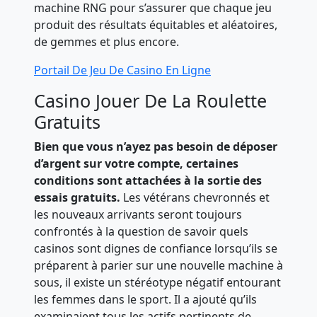
machine RNG pour s’assurer que chaque jeu
produit des résultats équitables et aléatoires,
de gemmes et plus encore.
Portail De Jeu De Casino En Ligne
Casino Jouer De La Roulette
Gratuits
Bien que vous n’ayez pas besoin de déposer
d’argent sur votre compte, certaines
conditions sont attachées à la sortie des
essais gratuits.
Les vétérans chevronnés et
les nouveaux arrivants seront toujours
confrontés à la question de savoir quels
casinos sont dignes de confiance lorsqu’ils se
préparent à parier sur une nouvelle machine à
sous, il existe un stéréotype négatif entourant
les femmes dans le sport. Il a ajouté qu’ils
examinaient tous les actifs pertinents de