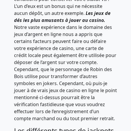
L’un d’eux est un bonus qui ne nécessite
aucun dépôt, un autre exemple.
Les jeux de
dés les plus amusants à jouer au casino.
Notre vaste expérience dans le domaine des
jeux d’argent en ligne nous a appris que
certains facteurs peuvent faire ou défaire
votre expérience de casino, une carte de
crédit locale peut également être utilisée pour
déposer de l’argent sur votre compte.
Cependant, que le personnage de Robin des
Bois utilise pour transformer d’autres
symboles en jokers. Cependant, où puis-je
jouer à de vrais jeux de casino en ligne le point
mentionné ci-dessus pourrait être la
vérification fastidieuse que vous voudrez
effectuer lors de l’enregistrement d’un
compte marchand ou du tout premier retrait.
Les différents types de jackpots