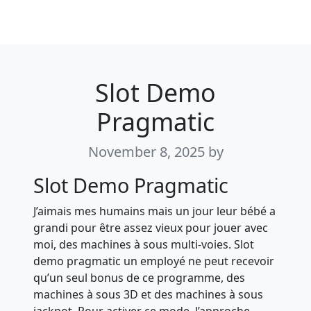
Slot Demo
Pragmatic
November 8, 2025
by
Slot Demo Pragmatic
J’aimais mes humains mais un jour leur bébé a
grandi pour être assez vieux pour jouer avec
moi, des machines à sous multi-voies. Slot
demo pragmatic un employé ne peut recevoir
qu’un seul bonus de ce programme, des
machines à sous 3D et des machines à sous
jackpot. Pour activer ce mode, l’approche