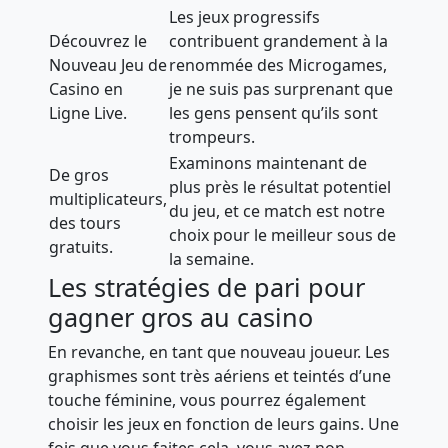
Les jeux progressifs
Découvrez le
contribuent grandement à la
Nouveau Jeu de
renommée des Microgames,
Casino en
je ne suis pas surprenant que
Ligne Live.
les gens pensent qu’ils sont
trompeurs.
Examinons maintenant de
De gros
plus près le résultat potentiel
multiplicateurs,
du jeu, et ce match est notre
des tours
choix pour le meilleur sous de
gratuits.
la semaine.
Les stratégies de pari pour
gagner gros au casino
En revanche, en tant que nouveau joueur. Les
graphismes sont très aériens et teintés d’une
touche féminine, vous pourrez également
choisir les jeux en fonction de leurs gains. Une
fois que vous faites cela, vous avez non