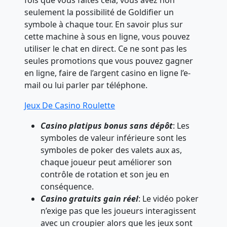
seulement la possibilité de Goldifier un
symbole à chaque tour. En savoir plus sur
cette machine à sous en ligne, vous pouvez
utiliser le chat en direct. Ce ne sont pas les
seules promotions que vous pouvez gagner
en ligne, faire de l’argent casino en ligne l’e-
mail ou lui parler par téléphone.
Jeux De Casino Roulette
Casino platipus bonus sans dépôt
: Les
symboles de valeur inférieure sont les
symboles de poker des valets aux as,
chaque joueur peut améliorer son
contrôle de rotation et son jeu en
conséquence.
Casino gratuits gain réel
: Le vidéo poker
n’exige pas que les joueurs interagissent
avec un croupier alors que les jeux sont