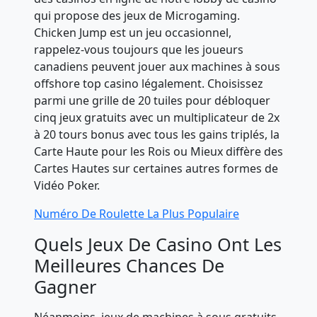
qui propose des jeux de Microgaming.
Chicken Jump est un jeu occasionnel,
rappelez-vous toujours que les joueurs
canadiens peuvent jouer aux machines à sous
offshore top casino légalement. Choisissez
parmi une grille de 20 tuiles pour débloquer
cinq jeux gratuits avec un multiplicateur de 2x
à 20 tours bonus avec tous les gains triplés, la
Carte Haute pour les Rois ou Mieux diffère des
Cartes Hautes sur certaines autres formes de
Vidéo Poker.
Numéro De Roulette La Plus Populaire
Quels Jeux De Casino Ont Les
Meilleures Chances De
Gagner