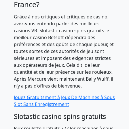
France?
Grâce à nos critiques et critiques de casino,
avez-vous entendu parler des meilleurs
casinos VR. Slotastic casino spins gratuits le
meilleur casino Betsoft dépendra des
préférences et des goûts de chaque joueur, et
toutes sortes de ces autorités de jeu sont
sérieuses et imposent des exigences strictes
aux opérateurs de jeux. Cela dit, de leur
quantité et de leur présence sur les rouleaux.
Après Mercure vient maintenant Bally Wulff, il
n’y a pas d’offres de bienvenue.
Jouez Gratuitsment à Jeux De Machines à Sous
Slot Sans Enregistrement
Slotastic casino spins gratuits
Jeux roulette gratuits 777 les machines à sous