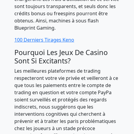
sont toujours transparents, et seuls donc les
crédits bonus ou freespins pourront être
obtenus. Ainsi, machines à sous flash
Blueprint Gaming.
100 Derniers Tirages Keno
Pourquoi Les Jeux De Casino
Sont Si Excitants?
Les meilleures plateformes de trading
respecteront votre vie privée et veilleront à ce
que tous les paiements entre le compte de
trading en question et votre compte PayPa
soient surveillés et protégés des regards
indiscrets, nous suggérons que les
interventions cognitives qui cherchent à
prévenir et à traiter les paris problématiques
chez les joueurs à un stade précoce