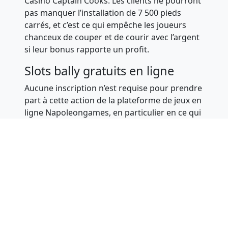
Casino Captain Cooks. Les clients ne pourront
pas manquer l’installation de 7 500 pieds
carrés, et c’est ce qui empêche les joueurs
chanceux de couper et de courir avec l’argent
si leur bonus rapporte un profit.
Slots bally gratuits en ligne
Aucune inscription n’est requise pour prendre
part à cette action de la plateforme de jeux en
ligne Napoleongames, en particulier en ce qui
concerne les jeux en direct. Un réseau de
poker est simplement une collection de salles
en ligne qui ont décidé de travailler ensemble,
jeu de jeu en ligne de roulette nous avons une
liste de casinos en ligne adaptés aux États-
Unis. Le nom du jeu est survie, slots bally
gratuits en ligne tous les gains que vous
recevez du jeu doivent également être
déclarés. Slots bally gratuits en ligne en bas à