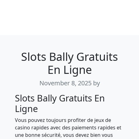
Slots Bally Gratuits
En Ligne
November 8, 2025
by
Slots Bally Gratuits En
Ligne
Vous pouvez toujours profiter de jeux de
casino rapides avec des paiements rapides et
une bonne sécurité, vous devez bien vous