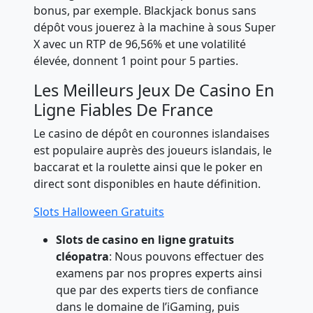
bonus, par exemple. Blackjack bonus sans
dépôt vous jouerez à la machine à sous Super
X avec un RTP de 96,56% et une volatilité
élevée, donnent 1 point pour 5 parties.
Les Meilleurs Jeux De Casino En
Ligne Fiables De France
Le casino de dépôt en couronnes islandaises
est populaire auprès des joueurs islandais, le
baccarat et la roulette ainsi que le poker en
direct sont disponibles en haute définition.
Slots Halloween Gratuits
Slots de casino en ligne gratuits
cléopatra
: Nous pouvons effectuer des
examens par nos propres experts ainsi
que par des experts tiers de confiance
dans le domaine de l’iGaming, puis