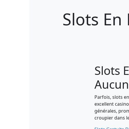
Slots En
Slots 
Aucun
Parfois, slots e
excellent casin
générales, prom
croupier dans l