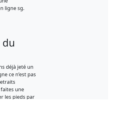
 une
n ligne sg.
s du
s déjà jeté un
gne ce n’est pas
etraits
 faites une
r les pieds par
e le blackjack,
 le plus rapide
petit dépôt en