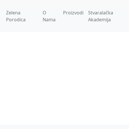
Zelena
O
Proizvodi
Stvaralačka
Porodica
Nama
Akademija