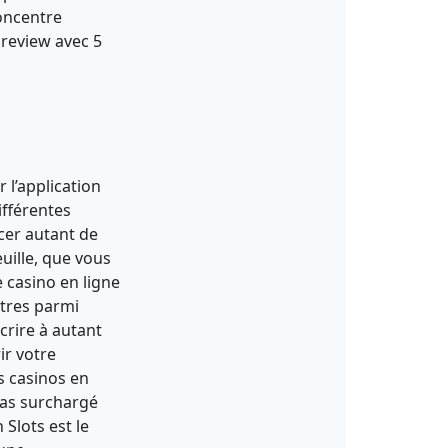
concentre
 review avec 5
 l’application
ifférentes
acer autant de
uille, que vous
e casino en ligne
itres parmi
crire à autant
ir votre
es casinos en
pas surchargé
Slots est le