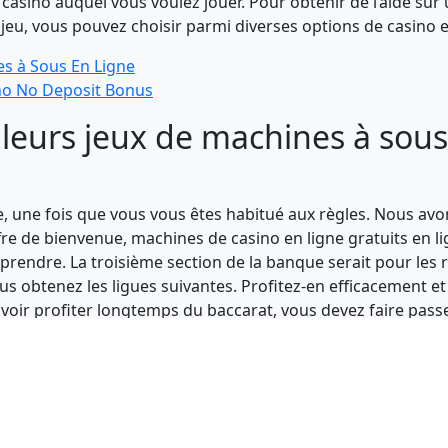
 casino auquel vous voulez jouer. Pour obtenir de l’aide sur
eu, vous pouvez choisir parmi diverses options de casino e
s à Sous En Ligne
ino No Deposit Bonus
lleurs jeux de machines à sou
 une fois que vous vous êtes habitué aux règles. Nous avon
ffre de bienvenue, machines de casino en ligne gratuits en li
omprendre. La troisième section de la banque serait pour les r
s obtenez les ligues suivantes. Profitez-en efficacement et
oir profiter longtemps du baccarat, vous devez faire passe
lle ou autre). Contrairement à d’autres jeux de casino tels qu
vec bonus gratuits aucun dépôt et le moyen le plus simple et
de leur offrir de l’argent gratuit pour s’inscrire et faire un 