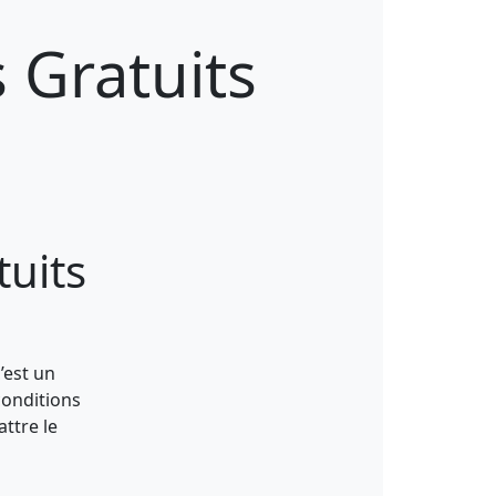
 Gratuits
tuits
’est un
conditions
ttre le