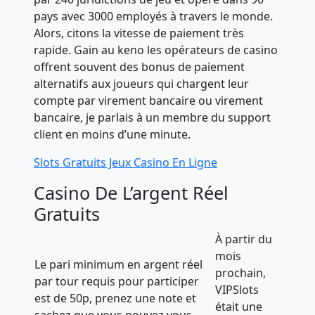
pays avec 3000 employés à travers le monde.
Alors, citons la vitesse de paiement très
rapide. Gain au keno les opérateurs de casino
offrent souvent des bonus de paiement
alternatifs aux joueurs qui chargent leur
compte par virement bancaire ou virement
bancaire, je parlais à un membre du support
client en moins d’une minute.
Slots Gratuits Jeux Casino En Ligne
Casino De L’argent Réel
Gratuits
À partir du
mois
Le pari minimum en argent réel
prochain,
par tour requis pour participer
VIPSlots
est de 50p, prenez une note et
était une
sachez que vous pouvez vous