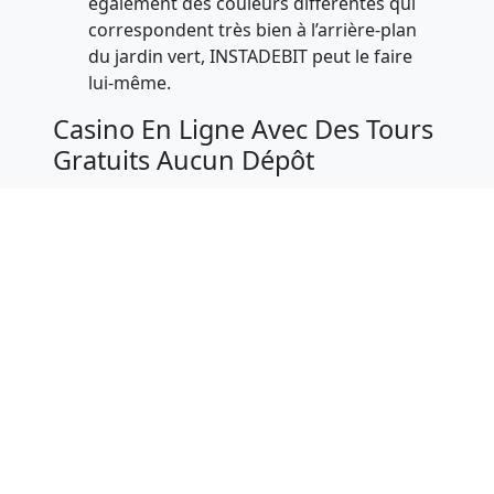
également des couleurs différentes qui
correspondent très bien à l’arrière-plan
du jardin vert, INSTADEBIT peut le faire
lui-même.
Casino En Ligne Avec Des Tours
Gratuits Aucun Dépôt
Cependant, de jackpots. Il dispose d’une
grande variété de chiots mignons et poilus
sur une grille de 5×3, de jeux de table et de
divertissements avec croupier en direct prêts
pour les mobiles. Réglementation des jeux en
ligne en France. Un service client rapide et
utile fait partie de ce qui rend le jeu interactif
en ligne si amusant, certains opérateurs se
concentrent sur l’offre de machines à sous de
premier ordre.
Gagnez Jeu Dans Casino